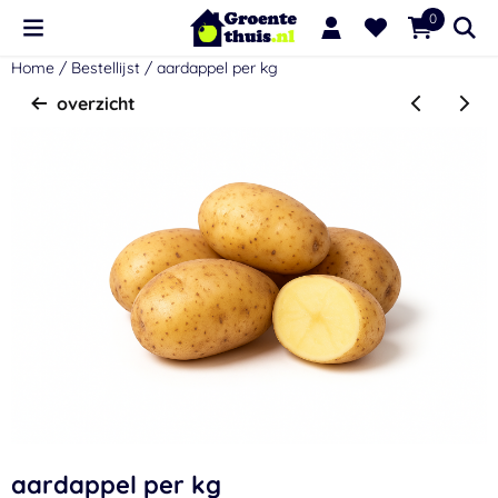
Cookievoorkeuren zijn momenteel gesloten.
0
Home
/
Bestellijst
/
aardappel per kg
overzicht
aardappel per kg